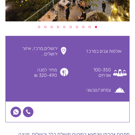
ירושלים,מרכז, איזור
אולמות וגנים במרכז
ירושלים...
100-350
מחיר למנה
אורחים
320-490 ₪
צמחוני/טבעוני
מתחם יוקרתי שנמצא במיקום מושלם בלב ירושלים. פנינה