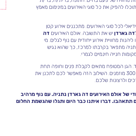
נות מחוויה של פעם בחיים. חתונה, ברית/ה, בר/ת
תוכלו להפיק את כל סוגי האירועים במינימום מאמץ
 מה שהופך אותו לאידיאלי לכל סוגי האירועים. מתכננים אירוע קטן
דה גארדן
יש את התשובה. אולם האירועים
דה
נות מחוויית אירוע ייחודית עם נוף לגלים. מי
נתניה מתפאר בקרבתו למרכז, כך שהוא נגיש
מות חנייה חינמיים לגמרי.
חד. הגן המטופח מתאים לקבלת פנים וחופה תחת
כיפת השמיים, בעוד שהאולם המעוצב בסגנון כפרי יכול להכיל עד 300 מוזמנים. השילוב הזה מאפשר לכם לתכנן את
ים ולרצונות שלכם.
די של אולם האירועים
דה גארדן
נתניה. עם נוף מרהיב
אתם תתאהבו. דברו איתנו כבר היום ותגלו שהגשמת החלום