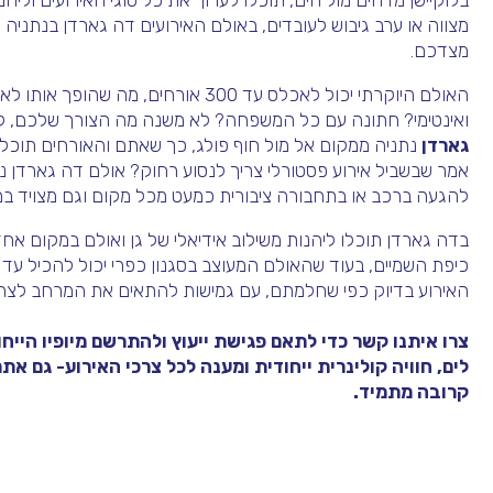
בלוקיישן מדהים מול הים, תוכלו לערוך את כל סוגי האירועים וליה
מצווה או ערב גיבוש לעובדים, באולם האירועים דה גארדן בנתניה 
מצדכם.
האולם היוקרתי יכול לאכלס עד 300 אורחים,
ואינטימי? חתונה עם כל המשפחה? לא משנה מה הצורך שלכם, ל
גארדן
נתניה ממקום אל מול חוף פולג, כך שאתם והאורחים תוכלו ליה
אמר שבשביל אירוע פסטורלי צריך לנסוע רחוק? אולם דה גארדן 
להגעה ברכב או בתחבורה ציבורית כמעט מכל מקום וגם מצויד במקו
בדה גארדן תוכלו ליהנות משילוב אידיאלי של גן ואולם במקום א
האירוע בדיוק כפי שחלמתם, עם גמישות להתאים את המרחב לצרכ
צרו איתנו קשר כדי לתאם פגישת ייעוץ ולהתרשם מיופיו הייחו
לים, חוויה קולינרית ייחודית ומענה לכל צרכי האירוע- גם 
קרובה מתמיד.