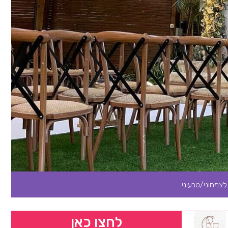
צמחוני/טבעוני
לחצו כאן