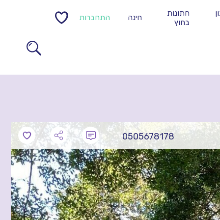
ן
חתונות
חינה
התחברות
0
בחוץ
0505678178